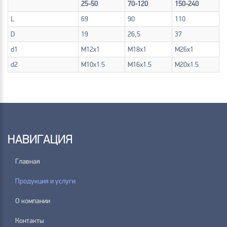
25-50
70-120
150-240
L
69
90
110
D
19
26,5
37
d1
M12x1
M18x1
M26x1
d2
M10x1.5
M16x1.5
M20x1.5
НАВИГАЦИЯ
Главная
Продукция и услуги
О компании
Контакты